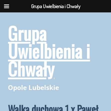
Grupa Uwielbienia i Chwały
Skip
to
Grupa
content
Uwielbienia i
Chwały
Opole Lubelskie
Walka duchowa 1 x.Paweł