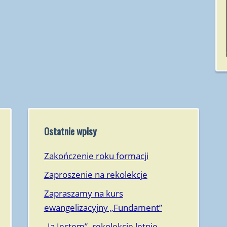
Kaliszany 2015
Rzeszów 2014
Kaliszany 2014
Radomyśl 2013
Ostatnie wpisy
Zakończenie roku formacji
Zaproszenie na rekolekcje
Zapraszamy na kurs
ewangelizacyjny „Fundament”
„Ja Jestem”- rekolekcje letnie