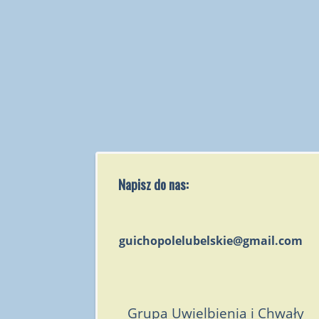
Napisz do nas:
guichopolelubelskie@gmail.com
Grupa Uwielbienia i Chwały