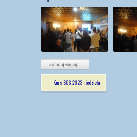
Posługi
Rekolekcj
Eucharystycznej
Dni Skupi
Przygotowania do
bierzmowania
Kursy
Ewangelizacyjna
Rekreacja
Rozeznania
Załaduj więcej...
Muzyczna
←
Kurs SOS 2023 niedziela
Medialna