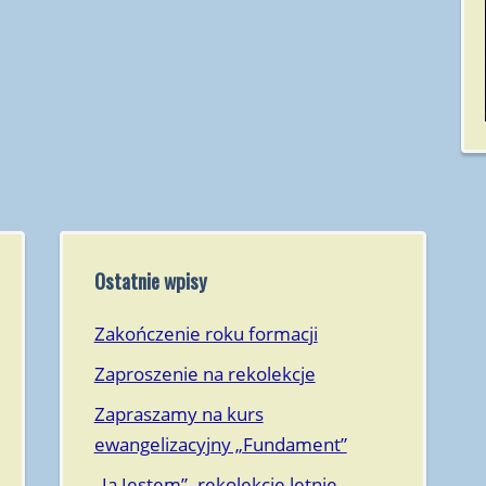
Kaliszany 2015
Rzeszów 2014
Kaliszany 2014
Radomyśl 2013
Ostatnie wpisy
Zakończenie roku formacji
Zaproszenie na rekolekcje
Zapraszamy na kurs
ewangelizacyjny „Fundament”
„Ja Jestem”- rekolekcje letnie