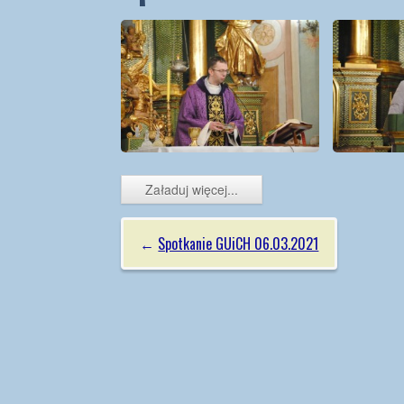
Posługi
Rekolekcj
Eucharystycznej
Dni Skupi
Przygotowania do
bierzmowania
Kursy
Ewangelizacyjna
Rekreacja
Rozeznania
Załaduj więcej...
Muzyczna
←
Spotkanie GUiCH 06.03.2021
Medialna