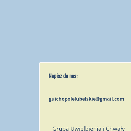
Napisz do nas:
guichopolelubelskie@gmail.com
Grupa Uwielbienia i Chwały