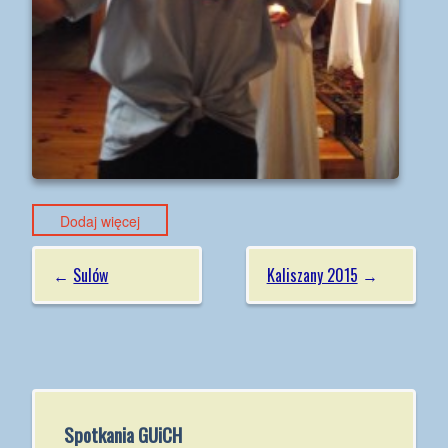
Dodaj więcej
←
Sulów
Kaliszany 2015
→
Spotkania GUiCH