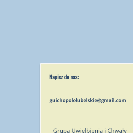
Napisz do nas:
guichopolelubelskie@gmail.com
Grupa Uwielbienia i Chwały