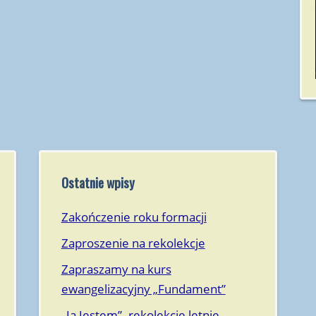
Kaliszany 2015
Rzeszów 2014
Kaliszany 2014
Radomyśl 2013
Ostatnie wpisy
Zakończenie roku formacji
Zaproszenie na rekolekcje
Zapraszamy na kurs
ewangelizacyjny „Fundament”
„Ja Jestem”- rekolekcje letnie